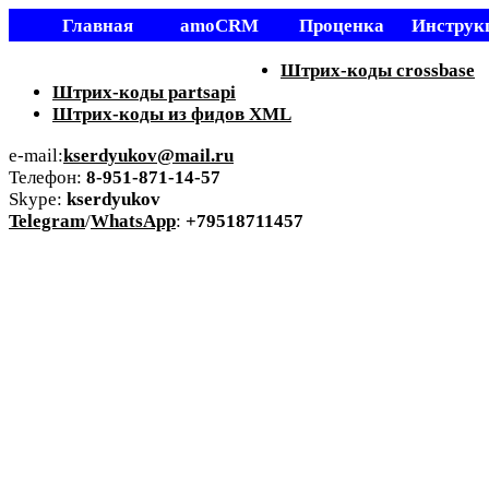
Главная
amoCRM
Проценка
Инструк
Статьи
Parts-soft
Штрих-коды crossbase
Штрих-коды partsapi
Штрих-коды из фидов XML
e-mail:
kserdyukov@mail.ru
Телефон:
8-951-871-14-57
Skype:
kserdyukov
Telegram
/
WhatsApp
:
+79518711457